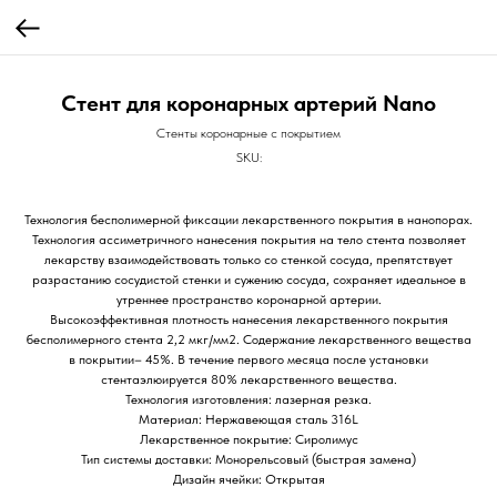
Стент для коронарных артерий Nano
Стенты коронарные с покрытием
SKU:
Технология бесполимерной фиксации лекарственного покрытия в нанопорах.
Технология ассиметричного нанесения покрытия на тело стента позволяет
лекарству взаимодействовать только со стенкой сосуда, препятствует
разрастанию сосудистой стенки и сужению сосуда, сохраняет идеальное в
утреннее пространство коронарной артерии.
Высокоэффективная плотность нанесения лекарственного покрытия
бесполимерного стента 2,2 мкг/мм2. Содержание лекарственного вещества
в покрытии– 45%. В течение первого месяца после установки
стентаэлюируется 80% лекарственного вещества.
Технология изготовления: лазерная резка.
Материал: Нержавеющая сталь 316L
Лекарственное покрытие: Сиролимус
Тип системы доставки: Монорельсовый (быстрая замена)
Дизайн ячейки: Открытая